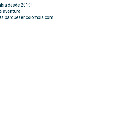
ombia desde 2019!
de aventura
itas.parquesencolombia.com.