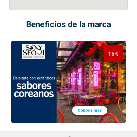
Beneficios de la marca
15%