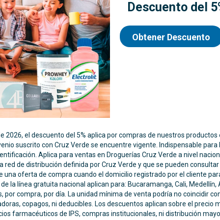
Descuento del 5%
e 2026, el descuento del 5% aplica por compras de nuestros productos e
venio suscrito con Cruz Verde se encuentre vigente. Indispensable para
tificación. Aplica para ventas en Droguerías Cruz Verde a nivel nacional.
la red de distribución definida por Cruz Verde y que se pueden consultar
una oferta de compra cuando el domicilio registrado por el cliente para
s de la línea gratuita nacional aplican para: Bucaramanga, Cali, Medellí
, por compra, por día. La unidad mínima de venta podría no coincidir c
eradoras, copagos, ni deducibles. Los descuentos aplican sobre el precio
cios farmacéuticos de IPS, compras institucionales, ni distribución mayor